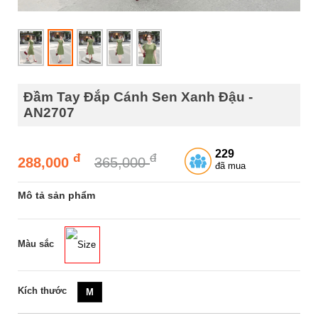
Đầm Tay Đắp Cánh Sen Xanh Đậu -
AN2707
229
đ
đ
288,000
365,000
đã mua
Mô tả sản phẩm
Màu sắc
Size
Kích thước
M