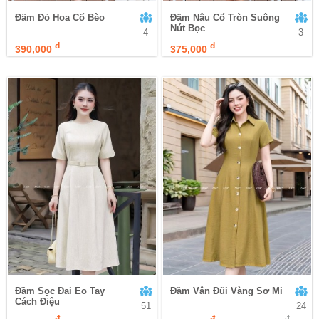
Đầm Đỏ Hoa Cổ Bèo
Đầm Nâu Cổ Tròn Suông
Nút Bọc
4
3
đ
đ
390,000
375,000
Đầm Sọc Đai Eo Tay
Đầm Vân Đũi Vàng Sơ Mi
Cách Điệu
51
24
đ
đ
đ