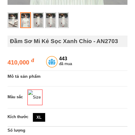
Đầm Sơ Mi Kẻ Sọc Xanh Chio - AN2703
443
đ
410,000
đã mua
Mô tả sản phẩm
Màu sắc
Size
Kích thước
XL
Số lượng