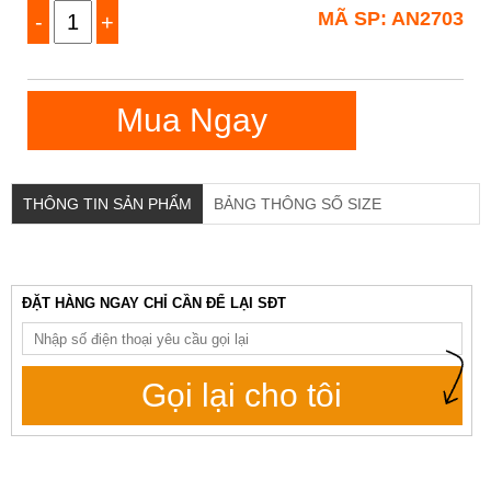
MÃ SP: AN2703
-
+
Mua Ngay
THÔNG TIN SẢN PHẨM
BẢNG THÔNG SỐ SIZE
ĐẶT HÀNG NGAY CHỈ CẦN ĐỂ LẠI SĐT
Gọi lại cho tôi