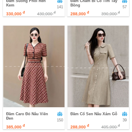
Đầm Suông Phối Ren
Đầm Chấm Bi Cổ Tim Tay
Kem
Bồng
141
57
đ
đ
đ
đ
330,000
430,000
288,000
390,000
Đầm Caro Đỏ Nâu Viền
Đầm Cổ Sen Nâu Xám Gỗ
Đen
150
39
đ
đ
đ
385,000
288,000
405,000