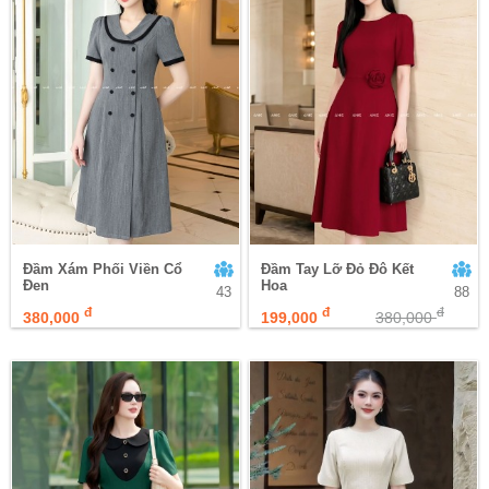
Đầm Xám Phối Viền Cổ
Đầm Tay Lỡ Đỏ Đô Kết
Đen
Hoa
43
88
đ
đ
đ
380,000
199,000
380,000