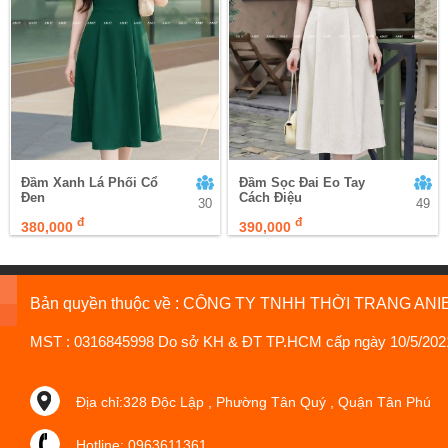
Đầm Xanh Lá Phối Cổ
Đầm Sọc Đai Eo Tay
Đen
Cách Điệu
30
49
đ
đ
380,000
390,000
Bản quyền thuộc về : CÔNG TY TNHH THỜI TRANG ANI
MST : 0316845998 Do sở KH & ĐT TP.HCM cấp ngày 10/5/202
Địa chỉ:328 Độc Lập , Phường Tân Quý , Quận Tân Phú
Hotline: 0963611361