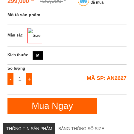
299,000
420,000
đã mua
Mô tả sản phẩm
Màu sắc
Size
Kích thước
M
Số lượng
MÃ SP: AN2627
-
+
Mua Ngay
THÔNG TIN SẢN PHẨM
BẢNG THÔNG SỐ SIZE