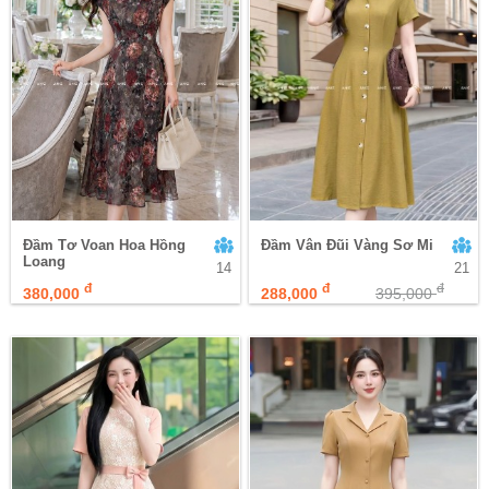
Đầm Tơ Voan Hoa Hồng
Đầm Vân Đũi Vàng Sơ Mi
Loang
14
21
đ
đ
đ
380,000
288,000
395,000