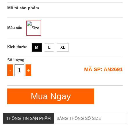
Mô tả sản phẩm
Màu sắc
Size
Kích thước
M
L
XL
Số lượng
MÃ SP: AN2691
-
+
Mua Ngay
THÔNG TIN SẢN PHẨM
BẢNG THÔNG SỐ SIZE