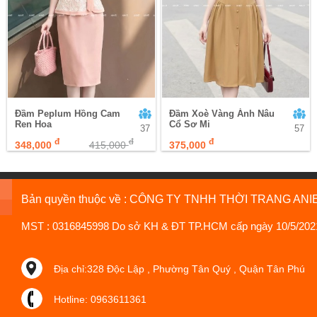
Đầm Peplum Hồng Cam
Đầm Xoè Vàng Ánh Nâu
Ren Hoa
Cổ Sơ Mi
37
57
đ
đ
đ
348,000
415,000
375,000
Bản quyền thuộc về : CÔNG TY TNHH THỜI TRANG ANI
MST : 0316845998 Do sở KH & ĐT TP.HCM cấp ngày 10/5/202
Địa chỉ:328 Độc Lập , Phường Tân Quý , Quận Tân Phú
Hotline: 0963611361