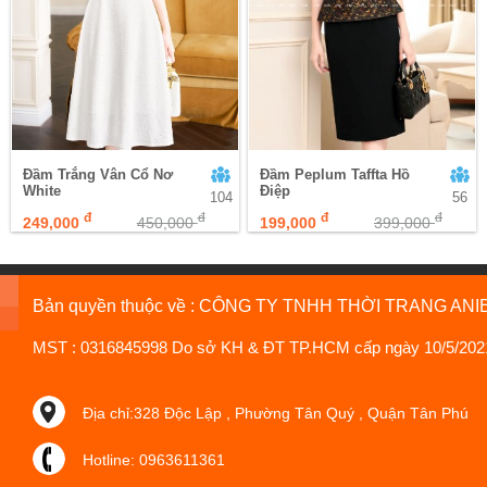
Đầm Trắng Vân Cổ Nơ
Đầm Peplum Taffta Hồ
White
Điệp
104
56
đ
đ
đ
đ
249,000
450,000
199,000
399,000
Bản quyền thuộc về : CÔNG TY TNHH THỜI TRANG ANI
MST : 0316845998 Do sở KH & ĐT TP.HCM cấp ngày 10/5/202
Địa chỉ:328 Độc Lập , Phường Tân Quý , Quận Tân Phú
Hotline: 0963611361