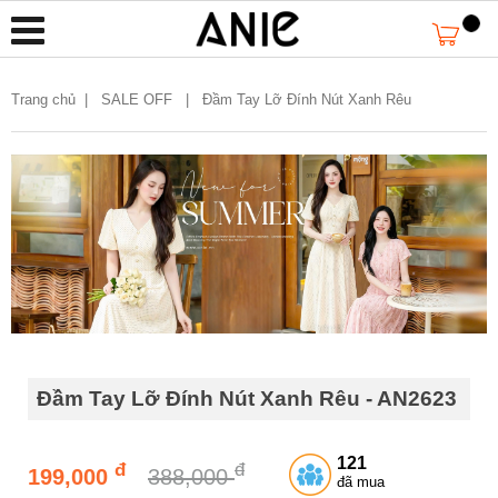
Trang chủ
|
SALE OFF |
Đầm Tay Lỡ Đính Nút Xanh Rêu
Đầm Tay Lỡ Đính Nút Xanh Rêu - AN2623
121
đ
đ
199,000
388,000
đã mua