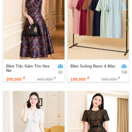
Đầm Tiệc Gấm Tím Hoa
Đầm Suông Basic 6 Màu
Nơ
93
746
đ
đ
đ
đ
290,000
460,000
199,000
389,000