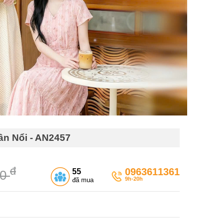
ân Nổi - AN2457
đ
0963611361
55
00
9h-20h
đã mua