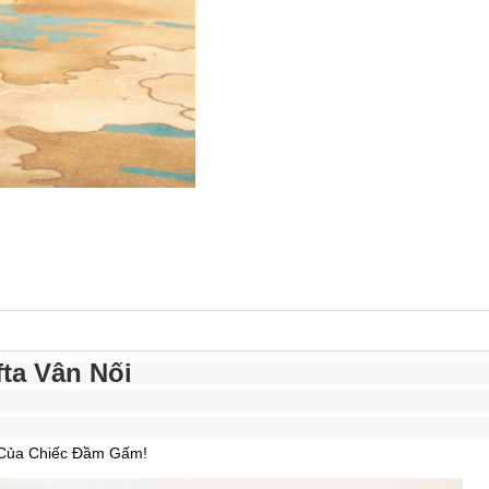
ta Vân Nổi
n Của Chiếc Đầm Gấm!