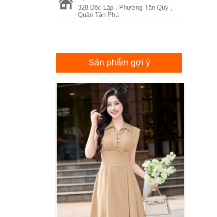
328 Độc Lập , Phường Tân Quý ,
Quận Tân Phú
Sản phẩm gợi ý