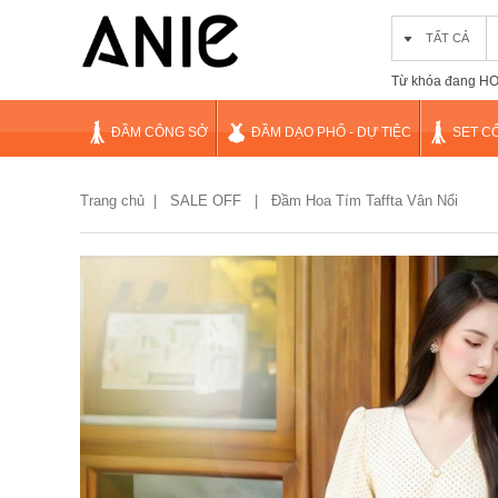
TẤT CẢ
Từ khóa đang HOT
ĐẦM CÔNG SỞ
ĐẦM DẠO PHỐ - DỰ TIỆC
SET C
Trang chủ
|
SALE OFF |
Đầm Hoa Tím Taffta Vân Nổi