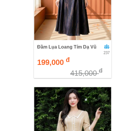
Đầm Lụa Loang Tím Dạ Vũ
237
đ
199,000
đ
415,000