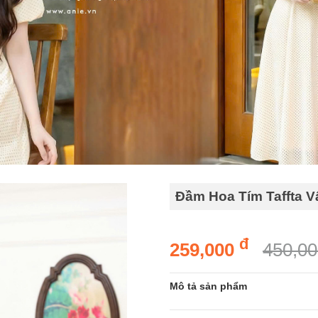
Đầm Hoa Tím Taffta V
đ
259,000
450,0
Mô tả sản phẩm