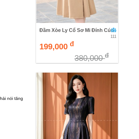
Đầm Xòe Ly Cổ Sơ Mi Đính Cúc
111
đ
199,000
đ
380,000
hải nói tăng