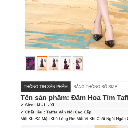
THÔNG TIN SẢN PHẨM
BẢNG THÔNG SỐ SIZE
Tên sản phẩm: Đầm Hoa Tím Taff
✓ Size : M - L - XL
✓ Chất liệu : Taffta Vân Nổi Cao Cấp
Một Khi Đã Mặc Khó Lòng Rời Mắt Vì Khí Chất Ngút Ngà