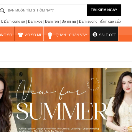
TÌM KIẾM NGAY
: Đầm công sở | Đầm xòe | Đầm ren | Sơ mi nữ | Đầm suông | đầm cao cấp
ÔNG SỞ
ÁO SƠ MI
QUẦN - CHÂN VÁY
SALE OFF