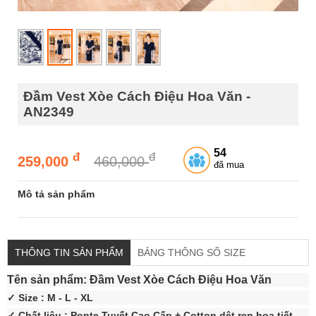
Đầm Vest Xòe Cách Điệu Hoa Văn -
AN2349
54
đ
đ
259,000
460,000
đã mua
Mô tả sản phẩm
THÔNG TIN SẢN PHẨM
BẢNG THÔNG SỐ SIZE
Tên sản phẩm: Đầm Vest Xòe Cách Điệu Hoa Văn
✓ Size : M - L - XL
✓ Chất liệu : Ponte Tuyết Cao Cấp + Cotton dệt ren họa tiết