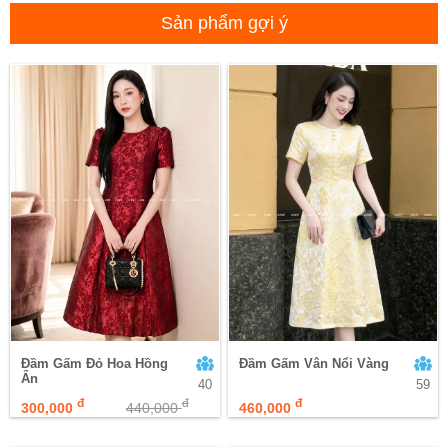
Sản phẩm gợi ý
Đầm Gấm Đỏ Hoa Hồng
Đầm Gấm Vân Nổi Vàng
Ẩn
40
59
đ
đ
đ
300,000
440,000
460,000