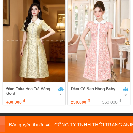
Đầm Tafta Hoa Trà Vàng
Đầm Cổ Sen Hồng Baby
Gold
4
34
đ
đ
đ
430,000
290,000
360,000
Bản quyền thuộc về : CÔNG TY TNHH THỜI TRANG ANI