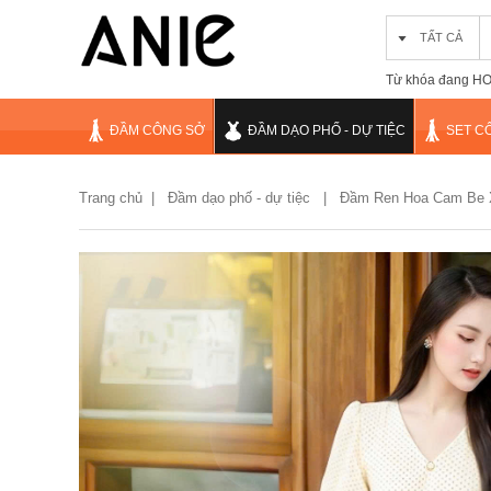
TẤT CẢ
Từ khóa đang HOT
ĐẦM CÔNG SỞ
ĐẦM DẠO PHỐ - DỰ TIỆC
SET C
Trang chủ
|
Đầm dạo phố - dự tiệc |
Đầm Ren Hoa Cam Be 