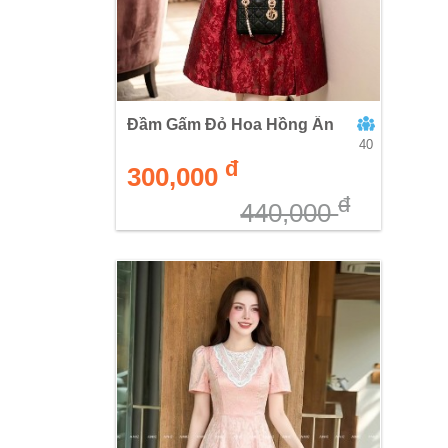
Đầm Gấm Đỏ Hoa Hồng Ẩn
40
đ
300,000
đ
440,000