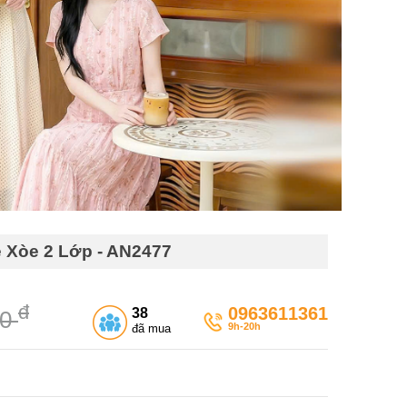
Xòe 2 Lớp - AN2477
đ
0963611361
38
00
9h-20h
đã mua