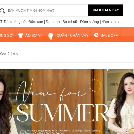
TÌM KIẾM NGAY
: Đầm công sở | Đầm xòe | Đầm ren | Sơ mi nữ | Đầm suông | đầm cao cấp
ÔNG SỞ
ÁO SƠ MI
QUẦN - CHÂN VÁY
SALE OFF
Xòe 2 Lớp