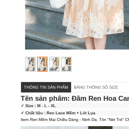
THÔNG TIN SẢN PHẨM
BẢNG THÔNG SỐ SIZE
Tên sản phẩm: Đầm Ren Hoa Ca
✓ Size : M - L - XL
✓ Chất liệu : Ren Lace Mềm + Lót Lụa
Item Ren Mềm Mại Chiều Dáng - Nịnh Da, Tôn "Nét Trẻ" 