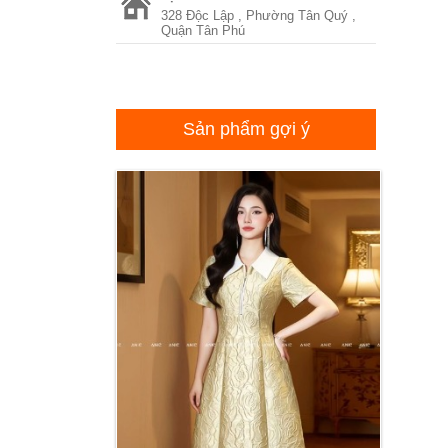
328 Độc Lập , Phường Tân Quý ,
Quận Tân Phú
Sản phẩm gợi ý