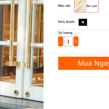
Màu sắc
Be cam
Kích thước
M
Số lượng
-
+
Mua Nga