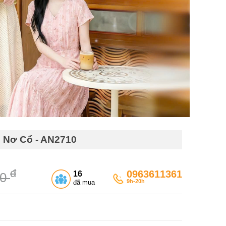
n Nơ Cổ - AN2710
đ
0963611361
16
00
9h-20h
đã mua