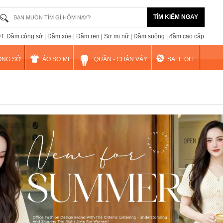
TÌM KIẾM NGAY
: Đầm công sở | Đầm xòe | Đầm ren | Sơ mi nữ | Đầm suông | đầm cao cấp
ÔNG SỞ
ÁO SƠ MI
QUẦN - CHÂN VÁY
SALE OFF