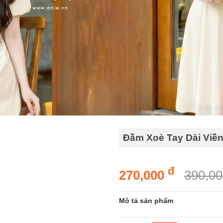
Đầm Xoè Tay Dài Viề
đ
270,000
390,0
Mô tả sản phẩm