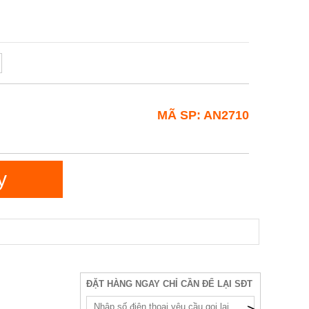
MÃ SP: AN2710
y
ĐẶT HÀNG NGAY CHỈ CẦN ĐỂ LẠI SĐT