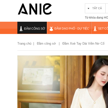
TẤT CẢ
Từ khóa đang HOT
ĐẦM CÔNG SỞ
ĐẦM DẠO PHỐ - DỰ TIỆC
SET C
Trang chủ
|
Đầm công sở |
Đầm Xoè Tay Dài Viền Nơ Cổ