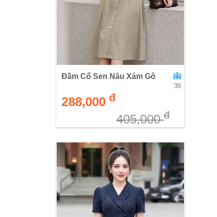
Đầm Cổ Sen Nâu Xám Gỗ
39
đ
288,000
đ
405,000