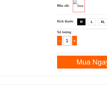
Màu sắc
Size
Kích thước
M
L
XL
Số lượng
-
+
Mua Nga