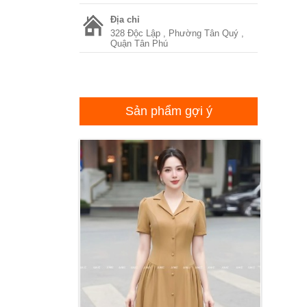
Địa chỉ
328 Độc Lập , Phường Tân Quý ,
Quận Tân Phú
Sản phẩm gợi ý