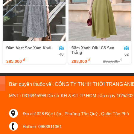
Đầm Vest Sọc Xám Khói
Đầm Xanh Oliu Cổ Sen
Trắng
40
62
đ
đ
đ
385,000
288,000
395,000
Bản quyền thuộc về : CÔNG TY TNHH THỜI TRANG ANI
MST : 0316845998 Do sở KH & ĐT TP.HCM cấp ngày 10/5/202
Địa chỉ:328 Độc Lập , Phường Tân Quý , Quận Tân Phú
Hotline: 0963611361