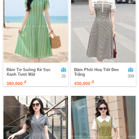
Đầm Tơ Suông Kẻ Sọc
Đầm Phối Hoạ Tiết Đen
Xanh Tươi Mát
Trắng
26
309
đ
đ
380,000
430,000