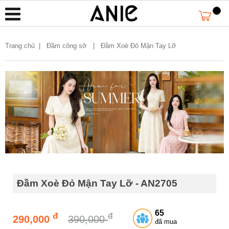
Trang chủ
|
Đầm công sở |
Đầm Xoè Đỏ Mận Tay Lỡ
Đầm Xoè Đỏ Mận Tay Lỡ - AN2705
65
đ
đ
290,000
390,000
đã mua