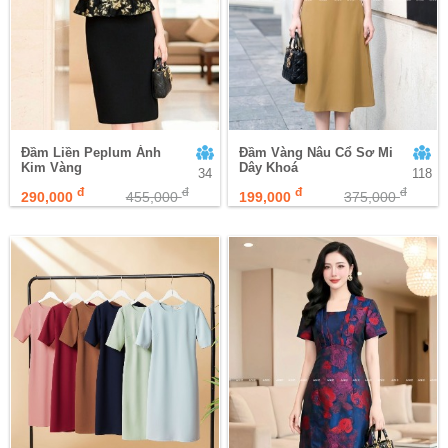
Đầm Liền Peplum Ánh
Đầm Vàng Nâu Cổ Sơ Mi
Kim Vàng
Dây Khoá
34
118
đ
đ
đ
đ
290,000
455,000
199,000
375,000