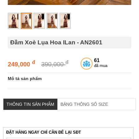
Đầm Xoè Lụa Hoa ILan - AN2601
61
đ
đ
249,000
390,000
đã mua
Mô tả sản phẩm
THÔNG TIN SẢN PHẨM
BẢNG THÔNG SỐ SIZE
ĐẶT HÀNG NGAY CHỈ CẦN ĐỂ LẠI SĐT