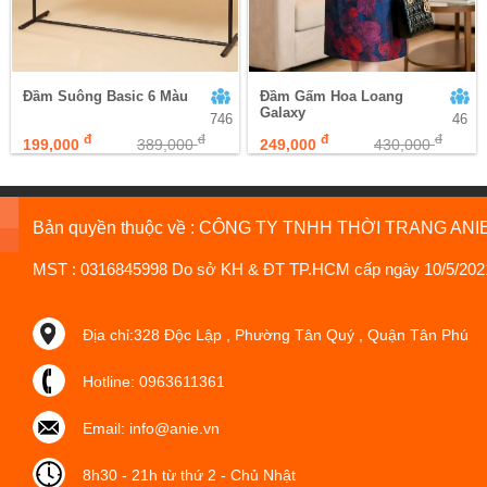
Đầm Suông Basic 6 Màu
Đầm Gấm Hoa Loang
Galaxy
746
46
đ
đ
đ
đ
199,000
389,000
249,000
430,000
Bản quyền thuộc về : CÔNG TY TNHH THỜI TRANG ANI
MST : 0316845998 Do sở KH & ĐT TP.HCM cấp ngày 10/5/202
Địa chỉ:328 Độc Lập , Phường Tân Quý , Quận Tân Phú
Hotline: 0963611361
Email: info@anie.vn
8h30 - 21h từ thứ 2 - Chủ Nhật