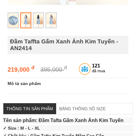
Đầm Taffta Gấm Xanh Ánh Kim Tuyến -
AN2414
121
đ
đ
219,000
395,000
đã mua
Mô tả sản phẩm
THÔNG TIN SẢN PHẨM
BẢNG THÔNG SỐ SIZE
Tên sản phẩm: Đầm Tafta Gấm Xanh Ánh Kim Tuyến
✓ Size : M - L - XL
✓ Chất liệu : Gấm Tafta Kim Tuyến Mềm Cao Cấp