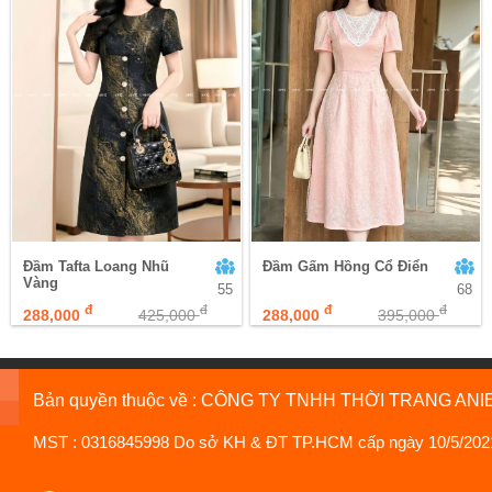
Đầm Tafta Loang Nhũ
Đầm Gấm Hồng Cổ Điển
Vàng
55
68
đ
đ
đ
đ
288,000
425,000
288,000
395,000
Bản quyền thuộc về : CÔNG TY TNHH THỜI TRANG ANI
MST : 0316845998 Do sở KH & ĐT TP.HCM cấp ngày 10/5/202