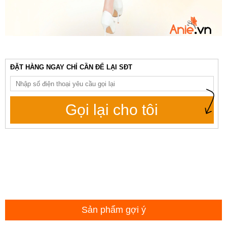
ĐẶT HÀNG NGAY CHỈ CẦN ĐỂ LẠI SĐT
Gọi lại cho tôi
Sản phẩm gợi ý