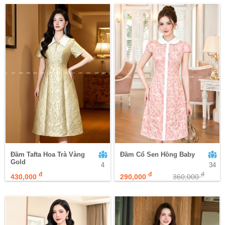
Đầm Tafta Hoa Trà Vàng
Đầm Cổ Sen Hồng Baby
Gold
4
34
đ
đ
đ
430,000
290,000
360,000