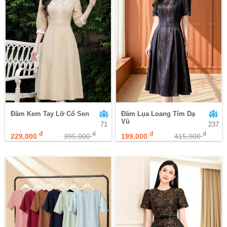
Đầm Kem Tay Lỡ Cổ Sen
Đầm Lụa Loang Tím Dạ
Vũ
71
237
đ
đ
đ
đ
229,000
395,000
199,000
415,000