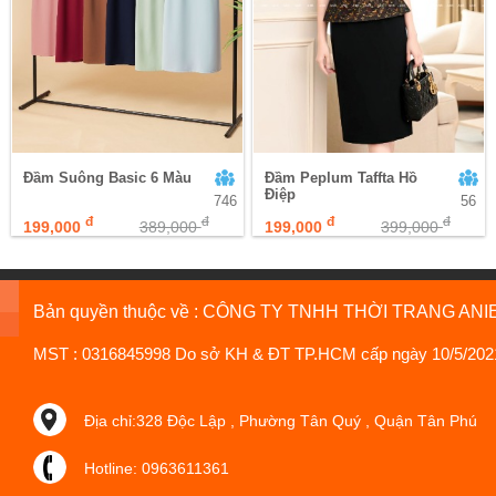
Đầm Suông Basic 6 Màu
Đầm Peplum Taffta Hồ
Điệp
746
56
đ
đ
đ
đ
199,000
389,000
199,000
399,000
Bản quyền thuộc về : CÔNG TY TNHH THỜI TRANG ANI
MST : 0316845998 Do sở KH & ĐT TP.HCM cấp ngày 10/5/202
Địa chỉ:328 Độc Lập , Phường Tân Quý , Quận Tân Phú
Hotline: 0963611361