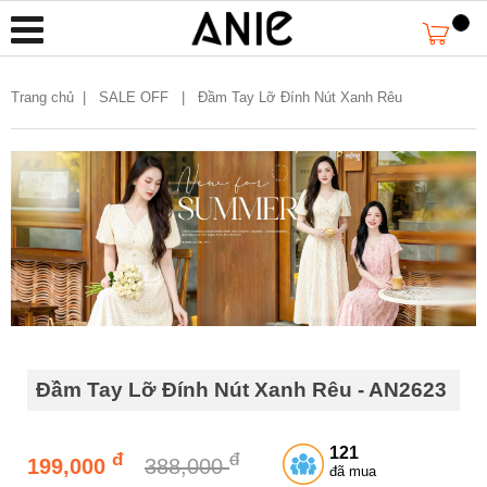
Trang chủ
|
SALE OFF |
Đầm Tay Lỡ Đính Nút Xanh Rêu
Đầm Tay Lỡ Đính Nút Xanh Rêu - AN2623
121
đ
đ
199,000
388,000
đã mua