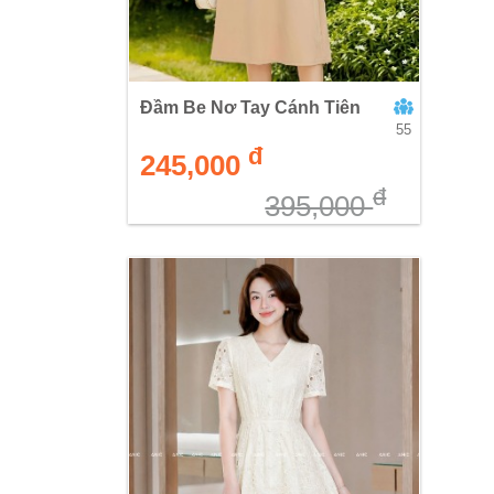
Đầm Be Nơ Tay Cánh Tiên
55
đ
245,000
đ
395,000