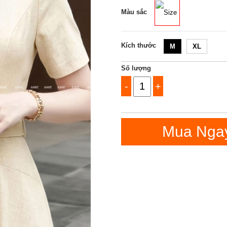
Màu sắc
Size
Kích thước
M
XL
Số lượng
-
+
Mua Nga