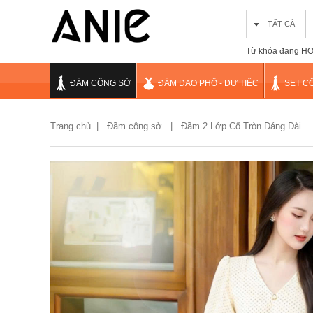
TẤT CẢ
Từ khóa đang HOT
ĐẦM CÔNG SỞ
ĐẦM DẠO PHỐ - DỰ TIỆC
SET C
Trang chủ
|
Đầm công sở |
Đầm 2 Lớp Cổ Tròn Dáng Dài