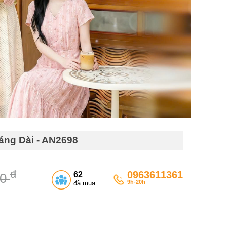
áng Dài - AN2698
đ
0963611361
62
00
9h-20h
đã mua