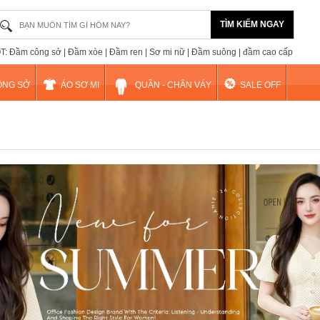
TÌM KIẾM NGAY
: Đầm công sở | Đầm xòe | Đầm ren | Sơ mi nữ | Đầm suông | đầm cao cấp
ÔNG SỞ
ÁO SƠ MI
QUẦN - CHÂN VÁY
SALE OFF