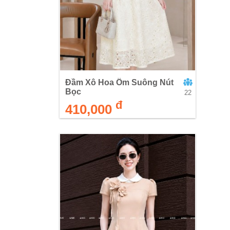
Đầm Xô Hoa Ôm Suông Nút
Bọc
22
đ
410,000