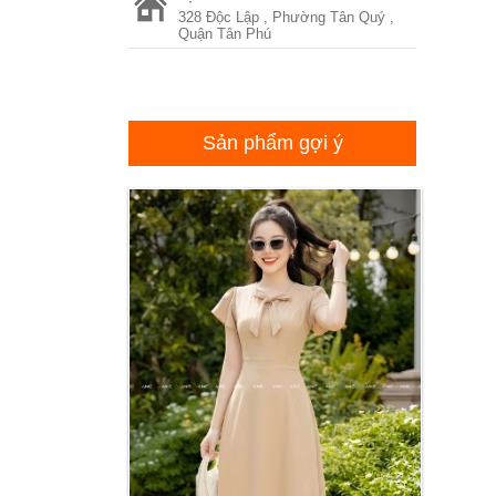
328 Độc Lập , Phường Tân Quý ,
Quận Tân Phú
Sản phẩm gợi ý